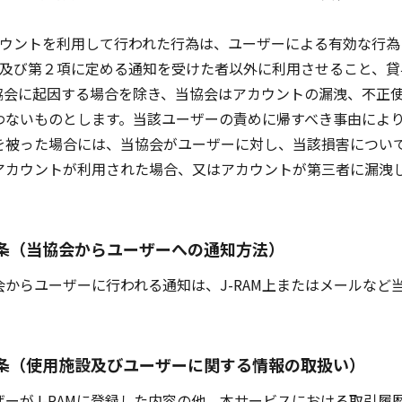
カウントを利用して行われた行為は、ユーザーによる有効な行為
項及び第２項に定める通知を受けた者以外に利用させること、
協会に起因する場合を除き、当協会はアカウントの漏洩、不正
わないものとします。当該ユーザーの責めに帰すべき事由によ
を被った場合には、当協会がユーザーに対し、当該損害につい
アカウントが利用された場合、又はアカウントが第三者に漏洩
条（当協会からユーザーへの通知方法）
からユーザーに行われる通知は、J-RAM上またはメールなど
条（使用施設及びユーザーに関する情報の取扱い）
ーがJ-RAMに登録した内容の他、本サービスにおける取引履