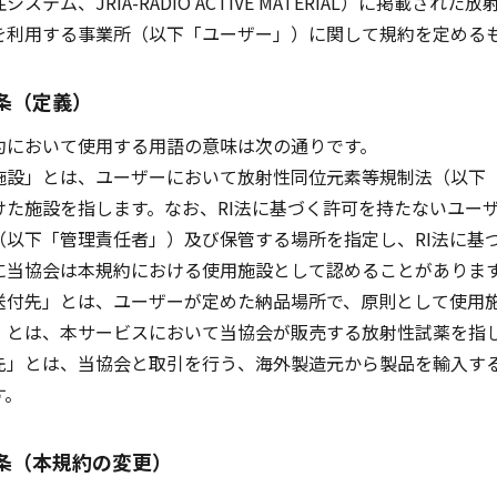
システム、JRIA-RADIO ACTIVE MATERIAL）に掲
を利用する事業所（以下「ユーザー」）に関して規約を定める
条（定義）
において使用する用語の意味は次の通りです。
施設」とは、ユーザーにおいて放射性同位元素等規制法（以下「
けた施設を指します。なお、RI法に基づく許可を持たないユー
（以下「管理責任者」）及び保管する場所を指定し、RI法に基
に当協会は本規約における使用施設として認めることがありま
送付先」とは、ユーザーが定めた納品場所で、原則として使用
」とは、本サービスにおいて当協会が販売する放射性試薬を指
先」とは、当協会と取引を行う、海外製造元から製品を輸入す
す。
条（本規約の変更）