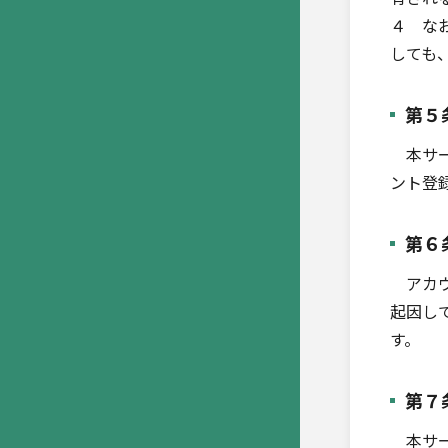
４ な
しても
第５
本サー
ント登
第６
アカウ
起因し
す。
第７
本サー