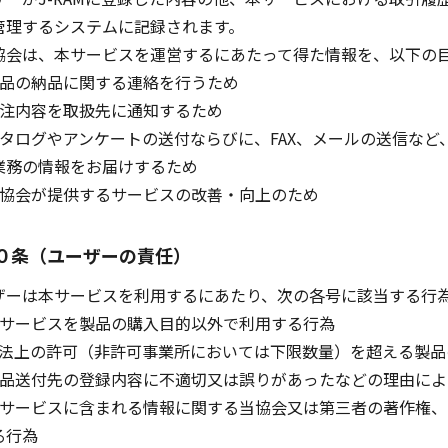
管理するシステムに記録されます。
協会は、本サービスを運営するにあたって得た情報を、以下の
製品の納品に関する連絡を行うため
受注内容を取扱先に通知するため
カタログやアンケートの送付ならびに、FAX、メールの送信など
業務の情報をお届けするため
当協会が提供するサービスの改善・向上のため
０条（ユーザーの責任）
ーは本サービスを利用するにあたり、次の各号に該当する行為
本サービスを製品の購入目的以外で利用する行為
RI法上の許可（非許可事業所においては下限数量）を超える製品
現品送付先の登録内容に不適切又は誤りがあったなどの理由に
本サービスに含まれる情報に関する当協会又は第三者の著作権
る行為