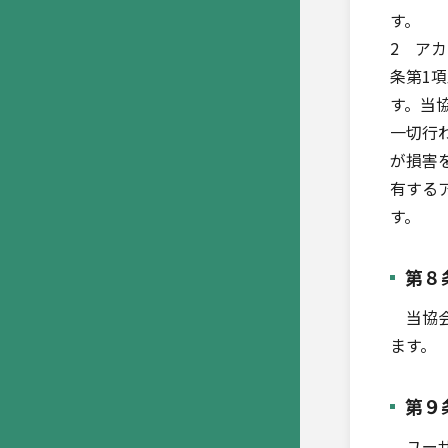
す。
2 ア
条第1
す。当
一切行
が損害
有する
す。
第８
当協会
ます。
第９
ユーザ