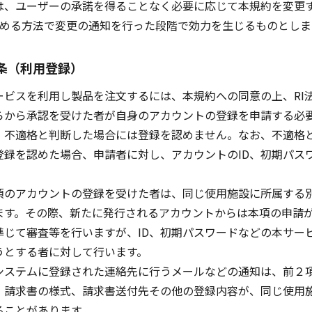
は、ユーザーの承諾を得ることなく必要に応じて本規約を変更
定める方法で変更の通知を行った段階で効力を生じるものとしま
条（利用登録）
ビスを利用し製品を注文するには、本規約への同意の上、RI
らから承認を受けた者が自身のアカウントの登録を申請する必
、不適格と判断した場合には登録を認めません。なお、不適格
登録を認めた場合、申請者に対し、アカウントのID、初期パス
。
項のアカウントの登録を受けた者は、同じ使用施設に所属する
ます。その際、新たに発行されるアカウントからは本項の申請
準じて審査等を行いますが、ID、初期パスワードなどの本サー
うとする者に対して行います。
システムに登録された連絡先に行うメールなどの通知は、前２
、請求書の様式、請求書送付先その他の登録内容が、同じ使用
ることがあります。