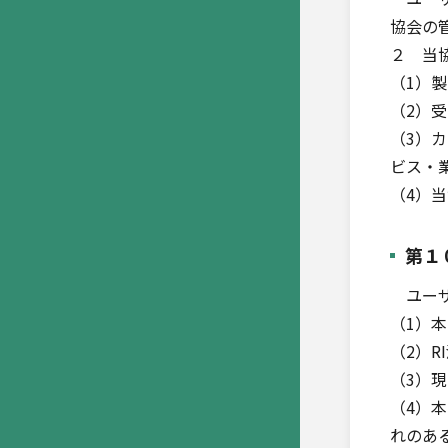
協会の
２ 当
（1）
（2）
（3）
ビス・
（4）
第１
ユーザ
（1）
（2）
（3）
（4）
れのあ