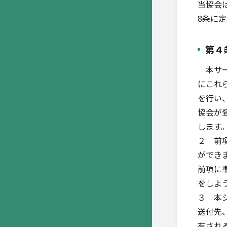
当協会
8条に
第４
本サー
にこれ
を行い
協会が
します
２ 前
ができ
前項に
をしよ
３ 本
送付先
有され