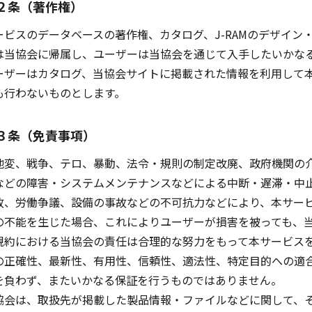
２条（著作権）
ビスのデータベースの著作権、カタログ、J-RAMのデザイン
は当協会に帰属し、ユーザーは当協会を通じて入手したいかな
ーザーはカタログ、当協会サイトに掲載された情報を利用して
も行わないものとします。
３条（免責事項）
変、戦争、テロ、暴動、法令・規則の制定改廃、政府機関の介
などの障害・システムメンテナンスなどによる中断・遅滞・中
故、労働争議、設備の事故などの不可抗力などにより、本サー
の不能を生じた場合、これによりユーザーが損害を被っても、
規約における当協会の責任は合理的な努力をもって本サービス
の正確性、最新性、有用性、信頼性、適法性、特定目的への適
を負わず、またいかなる保証を行うものではありません。
協会は、取扱先が掲載した製品情報・ファイルなどに関して、