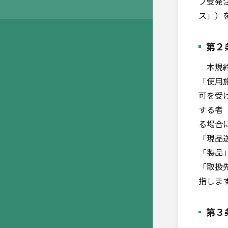
プ受発注
ス」）
第２
本規約
「使用
可を受
する者
る場合
「現品
「製品
「取扱
指しま
第３