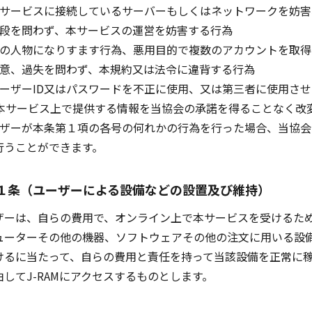
本サービスに接続しているサーバーもしくはネットワークを妨
手段を問わず、本サービスの運営を妨害する行為
他の人物になりすます行為、悪用目的で複数のアカウントを取得
故意、過失を問わず、本規約又は法令に違背する行為
ユーザーID又はパスワードを不正に使用、又は第三者に使用さ
）本サービス上で提供する情報を当協会の承諾を得ることなく改
ーザーが本条第１項の各号の何れかの行為を行った場合、当協
行うことができます。
１条（ユーザーによる設備などの設置及び維持）
ーは、自らの費用で、オンライン上で本サービスを受けるため
ューターその他の機器、ソフトウェアその他の注文に用いる設
けるに当たって、自らの費用と責任を持って当該設備を正常に
由してJ-RAMにアクセスするものとします。