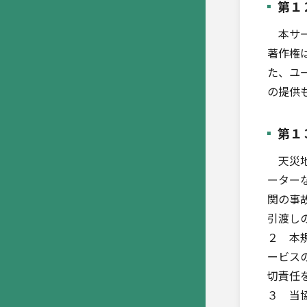
第１
本サー
著作権
た、ユ
の提供
第１
天災地
ーター
関の事
引渡し
２ 本
ービス
切責任
３ 当