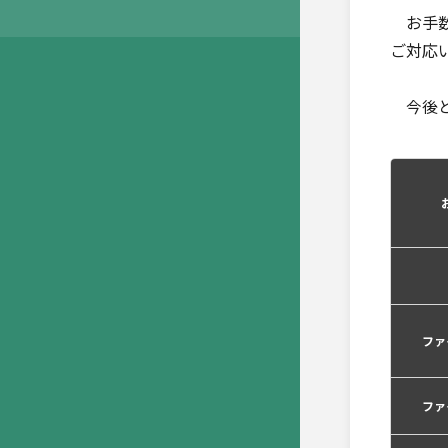
お手数
ご対応
今後と
ファ
ファ