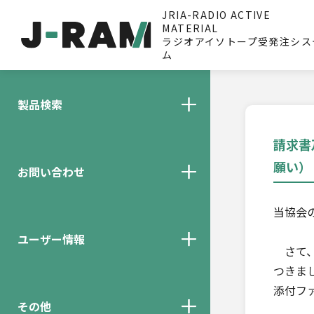
JRIA-RADIO ACTIVE
MATERIAL
ラジオアイソトープ受発注シス
ム
製品検索
請求書
願い）
お問い合わせ
当協会
ユーザー情報
さて、
つきま
添付フ
その他